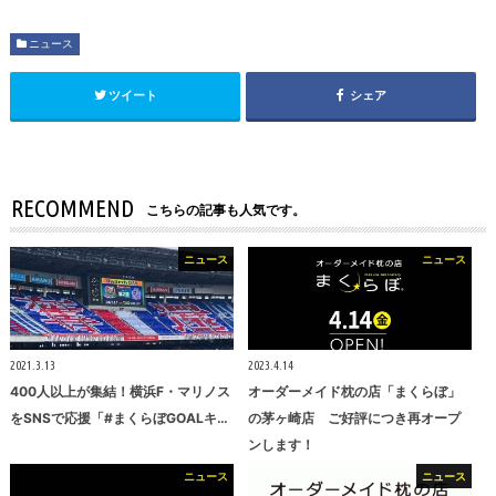
ニュース
ツイート
シェア
RECOMMEND
こちらの記事も人気です。
ニュース
ニュース
2021.3.13
2023.4.14
400人以上が集結！横浜F・マリノス
オーダーメイド枕の店「まくらぼ」
をSNSで応援「#まくらぼGOALキ…
の茅ヶ崎店 ご好評につき再オープ
ンします！
ニュース
ニュース