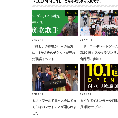
RECOMMEND
こちらの記事も人気です。
ニュース
ニ
2022.2.19
2015.11.14
「推し」の存在が日々の活力
「ザ・コーポレートゲーム
に 3か月先のチケットが売れ
京2015」フルマラソンリ
た歌謡イベント
合部門に参加！
ニュース
ニ
2018.8.29
2017.9.29
ミス・ワールド日本大会にてま
まくらぼイオンモール羽生
くらぼのマットレスが贈られま
月1日オープン！
した