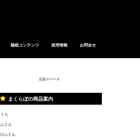
睡眠コンテンツ
採用情報
お問合せ
ス
ア取材
覧
・睡眠学セミナー
・睡眠計測アプリ
・アスリート
広告スペース
まくらぼの商品案内
まくら
敷ふとん
掛けふとん